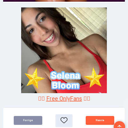
❤️‍🔥
Free OnlyFans
❤️‍🔥
Forrige
Næste