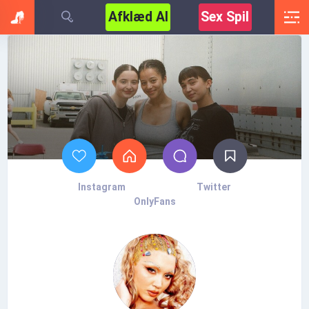
Afklæd AI
Sex Spil
Instagram
Twitter
OnlyFans